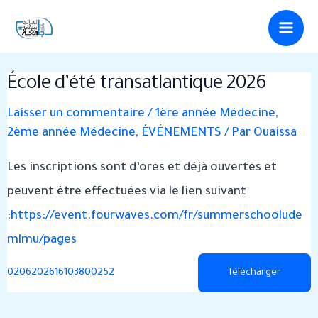
Aller
Navigation
Main
au
des
Men
contenu
articles
École d’été transatlantique 2026
Laisser un commentaire
/
1ère année Médecine
,
2ème année Médecine
,
ÉVÉNEMENTS
/ Par
Ouaissa
Les inscriptions sont d’ores et déjà ouvertes et
peuvent être effectuées via le lien suivant
:
https://event.fourwaves.com/fr/summerschoolude
mlmu/pages
0206202616103800252
Télécharger