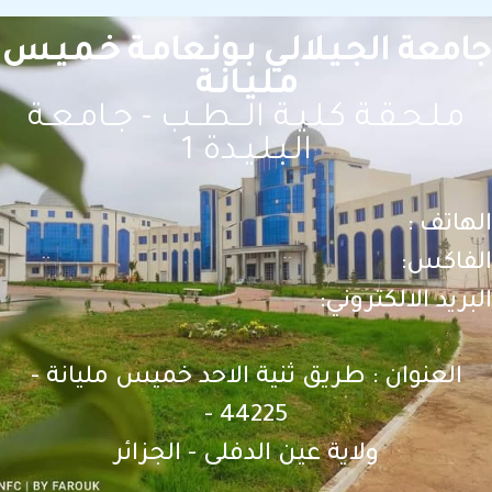
امعة الجـيـلالـي بـونـعامـة خـمـيـس
مـلـيـانـة
مـلـحـقـة كـلـيـة الـــطــب - جـامـعـة
الـبـلـيـدة 1
لهاتف :
لفاكس:
بريد الالكتروني:
العنوان : طريق ثنية الاحد خميس مليانة -
44225 -
ولاية عين الدفلى - الجزائر