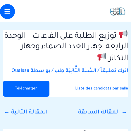
Post
خطي
Main
ى
navigation
enu
لمحتوى
توزيع الطلبة على القاعات – الوحدة
الرابعة: جهاز الغدد الصماء وجهاز
التكاثر
اترك تعليقاً
/
السَّنَة الثَّانِيَة طِب
/ بواسطة
Ouaissa
Liste des candidats par salle
Télécharger
→
المقالة السابقة
المقالة التالية
←