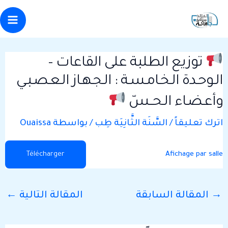
Post
خطي
Main
ى
navigation
enu
لمحتوى
توزيع الطلبة على القاعات –
الـوحـدة الـخـامـسـة : الـجـهـاز الـعـصـبـي
وأعـضـاء الـحــسّ
اترك تعليقاً
/
السَّنَة الثَّانِيَة طِب
/ بواسطة
Ouaissa
Afichage par salle
Télécharger
→
المقالة السابقة
المقالة التالية
←