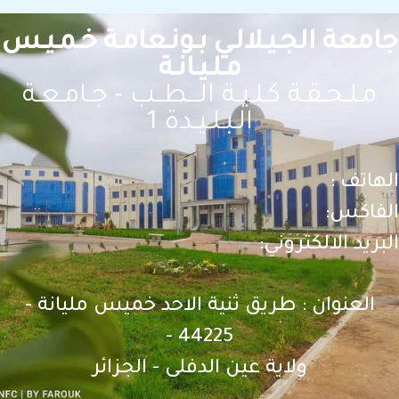
امعة الجـيـلالـي بـونـعامـة خـمـيـس
مـلـيـانـة
مـلـحـقـة كـلـيـة الـــطــب - جـامـعـة
الـبـلـيـدة 1
لهاتف :
لفاكس:
بريد الالكتروني:
العنوان : طريق ثنية الاحد خميس مليانة -
44225 -
ولاية عين الدفلى - الجزائر