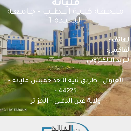
مـلـيـانـة
مـلـحـقـة كـلـيـة الـــطــب - جـامـعـة
الـبـلـيـدة 1
لهاتف :
لفاكس:
بريد الالكتروني:
العنوان : طريق ثنية الاحد خميس مليانة -
44225 -
ولاية عين الدفلى - الجزائر