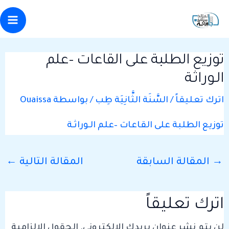
Post
خطي
Main
ى
navigation
enu
لمحتوى
توزيع الطلبة على القاعات –علم
الـوراثـة
اترك تعليقاً
/
السَّنَة الثَّانِيَة طِب
/ بواسطة
Ouaissa
توزيع الطلبة على القاعات –علم الـوراثـة
→
المقالة السابقة
المقالة التالية
←
اترك تعليقاً
لن يتم نشر عنوان بريدك الإلكتروني.
الحقول الإلزامية