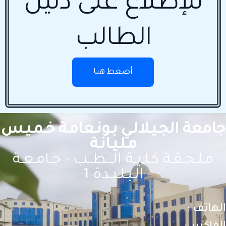
للإطلاع على دليل
الطالب
أضغط هنا
جامعة الجـيـلالـي بـونـعامـة خـمـيـس
مـلـيـانـة
مـلـحـقـة كـلـيـة الـــطــب - جـامـعـة
الـبـلـيـدة 1
الهاتف :