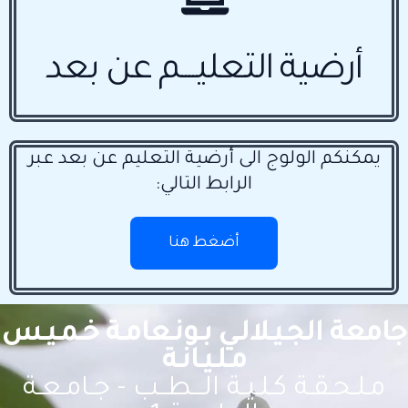
أرضية التعليــــم عن بعد
يمكنكم الولوج الى أرضية التعليم عن بعد عبر
الرابط التالي:
أضغط هنا
جامعة الجـيـلالـي بـونـعامـة خـمـيـس
مـلـيـانـة
مـلـحـقـة كـلـيـة الـــطــب - جـامـعـة