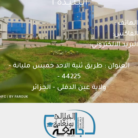
الـبـلـيـدة 1
الهاتف :
الفاكس:
البريد الالكتروني:
العنوان : طريق ثنية الاحد خميس مليانة -
44225 -
ولاية عين الدفلى - الجزائر