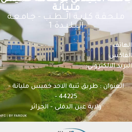
مـلـيـانـة
مـلـحـقـة كـلـيـة الـــطــب - جـامـعـة
الـبـلـيـدة 1
الهاتف :
الفاكس:
البريد الالكتروني:
العنوان : طريق ثنية الاحد خميس مليانة -
44225 -
ولاية عين الدفلى - الجزائر