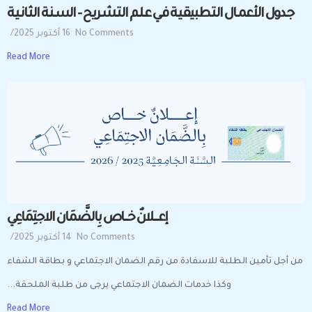
جــدول الأعمــال التــطبيقـيــة فــي عــلــم التــشــريــح – الســنــة الثــانــيــة
No Comments
16 أكتوبر 2025
/
Read More
إعـــــــلانٌ خـــــاص بِالضَّمَان الاجتِمَاعِي
No Comments
14 أكتوبر 2025
/
من أجل تأمين الطلبة للاسفادة من رقم الضمان الاجتماعي و بطاقة الشفاء
وكذا خدمات الضمان الاجتماعي يرجى من طلبة الملحقة...
Read More