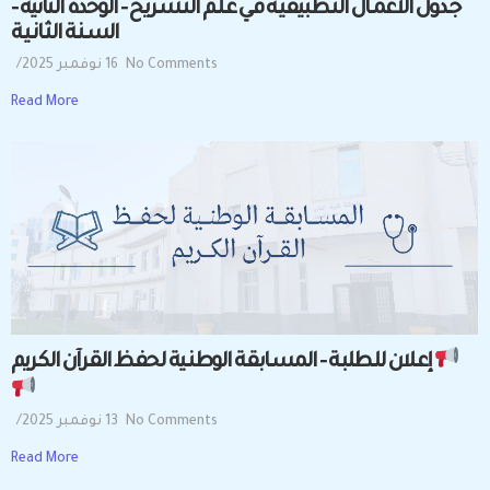
جــدول الأعمــال التــطبيقـيــة فــي عــلــم التــشــريــح – الوحدة الثانية –
الســنــة الثــانــيــة
No Comments
16 نوفمبر 2025
/
Read More
إعــلان للــطلبــة – المســابقــة الوطنــية لحفــظ القــرآن الكــريم
No Comments
13 نوفمبر 2025
/
Read More