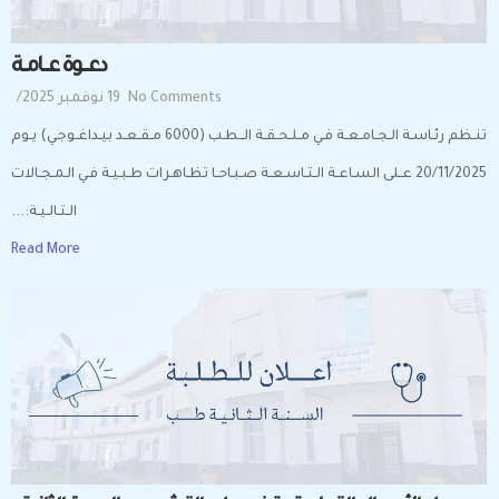
دعــــــوة عـــــامـــة
No Comments
19 نوفمبر 2025
/
تنـظم رئـاسـة الـجـامـعـة فـي مـلـحـقـة الــطـب (6000 مـقـعـد بيـداغـوجـي) يـوم
20/11/2025 عـلى السـاعـة الـتـاسـعـة صـبـاحـا تظـاهـرات طـبـيـة فـي الـمـجـالات
الـتـالـيـة:...
Read More