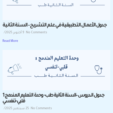
جــدول الأعمــال التــطبيقـيــة فــي عــلــم التــشــريــح – الســنــة الثــانــيــة
No Comments
9 أكتوبر 2025
/
Read More
جــدول الــدروس –السنة الثانية طب- وحدة التعليم المندمج 1
قلبي-تنفسي
No Comments
25 سبتمبر 2025
/